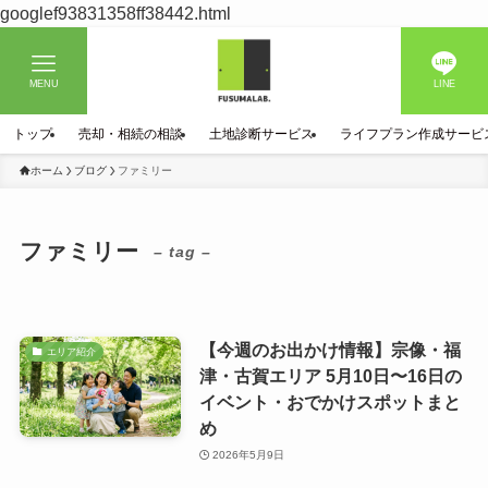
googlef93831358ff38442.html
MENU
LINE
トップ
売却・相続の相談
土地診断サービス
ライフプラン作成サービ
ホーム
ブログ
ファミリー
ファミリー
– tag –
【今週のお出かけ情報】宗像・福
エリア紹介
津・古賀エリア 5月10日〜16日の
イベント・おでかけスポットまと
め
2026年5月9日