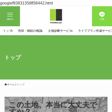
googlef93831358ff38442.html
MENU
LINE
トップ
売却・相続の相談
土地診断サービス
ライフプラン作成サービ
トップ
ホーム
トップ
この土地、本当に大丈夫で
すか？