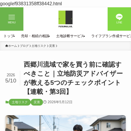
googlef93831358ff38442.html
MENU
LINE
トップ
売却・相続の相談
土地診断サービス
ライフプラン作成サービ
ホーム
ブログ
土地リスク
災害
西郷川流域で家を買う前に確認す
べきこと｜立地防災アドバイザー
2026
5/10
が教える5つのチェックポイント
【連載・第3回】
2026年5月12日
土地リスク
災害