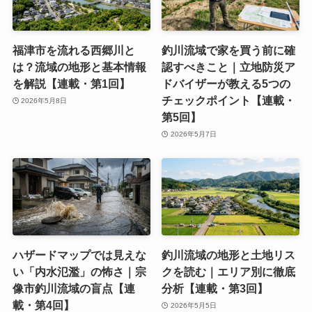
福津市を流れる西郷川と
釣川流域で家を買う前に確
は？流域の地形と基本情報
認すべきこと｜立地防災ア
を解説【連載・第1回】
ドバイザーが教える5つの
チェックポイント【連載・
2026年5月8日
第5回】
2026年5月7日
ハザードマップでは見えな
釣川流域の地形と土地リス
い「内水氾濫」の怖さ｜宗
クを読む｜エリア別に徹底
像市釣川流域の盲点【連
分析【連載・第3回】
載・第4回】
2026年5月5日