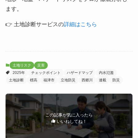
ます。
👉 土地診断サービスの
詳細はこちら
土地リスク
災害
2025年
チェックポイント
ハザードマップ
内水氾濫
土地診断
標高
福津市
立地防災
西郷川
連載
防災
この記事が気に入ったら
いいねしてね！