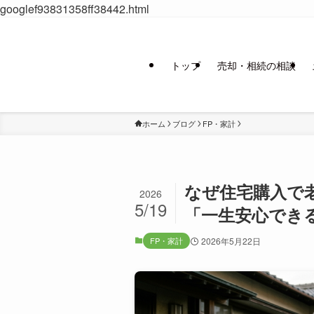
googlef93831358ff38442.html
トップ
売却・相続の相談
ホーム
ブログ
FP・家計
なぜ住宅購入で
2026
5/19
「一生安心できる
FP・家計
2026年5月22日