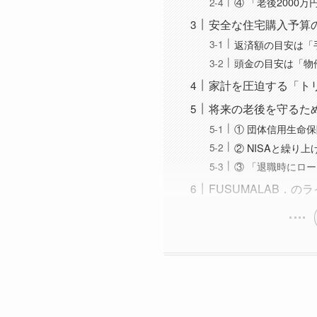
④ 「老後2000
安全な住宅購入予算
返済額の目安は「
頭金の目安は「物件
家計を圧迫する「ト
将来の老後を守るた
① 団体信用生命
② NISAと繰り
③ 「退職時にロ
FUSUMALAB．の